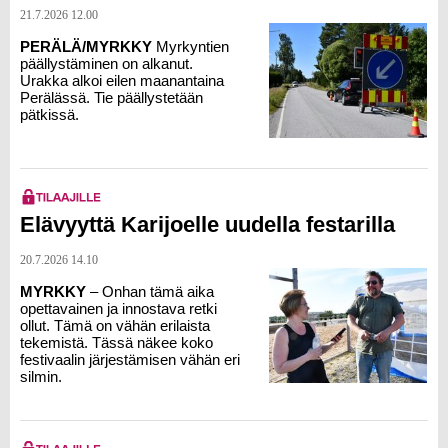
21.7.2026 12.00
PERÄLÄ/MYRKKY
Myrkyntien
päällystäminen on alkanut.
Urakka alkoi eilen maanantaina
Perälässä. Tie päällystetään
pätkissä.
Elävyyttä Karijoelle uudella festarilla
20.7.2026 14.10
MYRKKY
– Onhan tämä aika
opettavainen ja innostava retki
ollut. Tämä on vähän erilaista
tekemistä. Tässä näkee koko
festivaalin järjestämisen vähän eri
silmin.