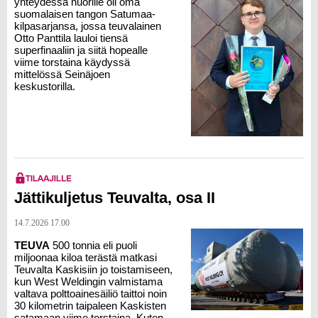
yhteydessä nuorille oli oma
suomalaisen tangon Satumaa-
kilpasarjansa, jossa teuvalainen
Otto Panttila
lauloi tiensä
superfinaaliin ja siitä hopealle
viime torstaina käydyssä
mittelössä Seinäjoen
keskustorilla.
Jättikuljetus Teuvalta, osa II
14.7.2026 17.00
TEUVA
500 tonnia eli puoli
miljoonaa kiloa terästä matkasi
Teuvalta Kaskisiin jo toistamiseen,
kun West Weldingin valmistama
valtava polttoainesäiliö taittoi noin
30 kilometrin taipaleen Kaskisten
satamaan viime torstaina. Kuten