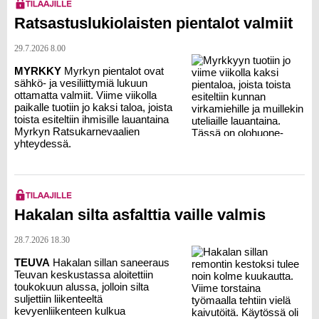
Ratsastuslukiolaisten pientalot valmiit
29.7.2026 8.00
MYRKKY
Myrkyn pientalot ovat
sähkö- ja vesiliittymiä lukuun
ottamatta valmiit. Viime viikolla
paikalle tuotiin jo kaksi taloa, joista
toista esiteltiin ihmisille lauantaina
Myrkyn Ratsukarnevaalien
yhteydessä.
Hakalan silta asfalttia vaille valmis
28.7.2026 18.30
TEUVA
Hakalan sillan saneeraus
Teuvan keskustassa aloitettiin
toukokuun alussa, jolloin silta
suljettiin liikenteeltä
kevyenliikenteen kulkua