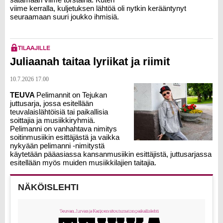
viime kerralla, kuljetuksen lähtöä oli nytkin kerääntynyt
seuraamaan suuri joukko ihmisiä.
Juliaanah taitaa lyriikat ja riimit
10.7.2026 17.00
TEUVA
Pelimannit on Tejukan
juttusarja, jossa esitellään
teuvalaislähtöisiä tai paikallisia
soittajia ja musiikkiryhmiä.
Pelimanni on vanhahtava nimitys
soitinmusiikin esittäjästä ja vaikka
nykyään pelimanni -nimitystä
käytetään pääasiassa kansanmusiikin esittäjistä, juttusarjassa
esitellään myös muiden musiikkilajien taitajia.
NÄKÖISLEHTI