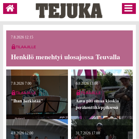
7.8.2026 12.15
Henkilö menehtyi ulosajossa Teuvalla
7.8.2026 7.00
6.8.2026 13.00
"Ihan herkistää"
Aava piti omaa kioskia
peräkonttikirppiksessä
4.8.2026 12.00
31.7.2026 17.00