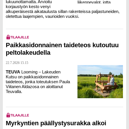
lukuunottamatta. Arvioitu
korjaustyön kesto venyi
alkuperäisestä aikataulusta sillan rakenteissa paljastuneiden,
oletettua laajempien, vaurioiden vuoksi.
Paikkasidonnainen taideteos kutoutuu
peltolakeudella
22.7.2026 15.15
TEUVA
Looming – Lakeuden
Kutsu on paikkasidonnainen
taideteos, jonka toteutuksen
Paula
Viitanen Aldazosa
on aloittanut
Teuvalla.
Myrkyntien päällystysurakka alkoi