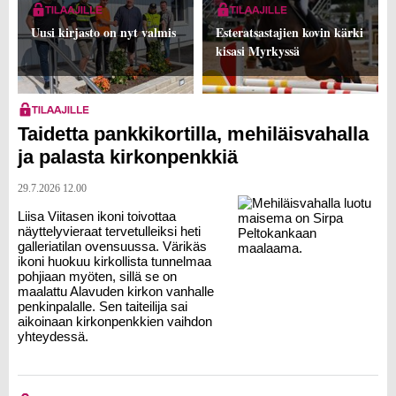
Uusi kirjasto on nyt valmis
Esteratsastajien kovin kärki
kisasi Myrkyssä
Taidetta pankkikortilla, mehiläisvahalla
ja palasta kirkonpenkkiä
29.7.2026 12.00
Liisa Viitasen ikoni toivottaa
näyttelyvieraat tervetulleiksi heti
galleriatilan ovensuussa. Värikäs
ikoni huokuu kirkollista tunnelmaa
pohjiaan myöten, sillä se on
maalattu Alavuden kirkon vanhalle
penkinpalalle. Sen taiteilija sai
aikoinaan kirkonpenkkien vaihdon
yhteydessä.